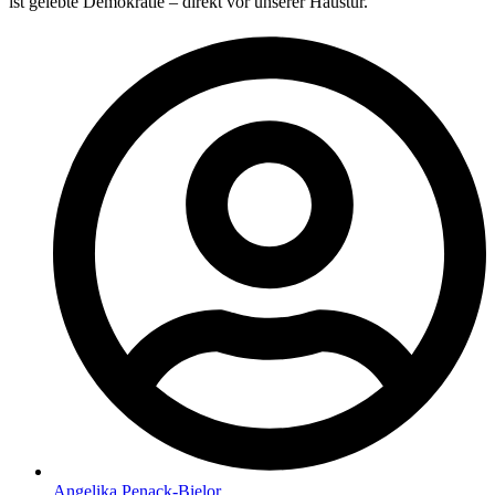
ist gelebte Demokratie – direkt vor unserer Haustür.
Angelika Penack-Bielor