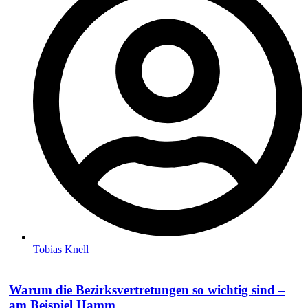
Tobias Knell
Warum die Bezirksvertretungen so wichtig sind –
am Beispiel Hamm