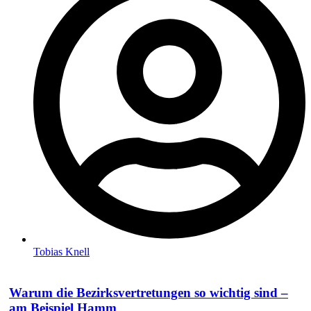
Tobias Knell
Warum die Bezirksvertretungen so wichtig sind –
am Beispiel Hamm