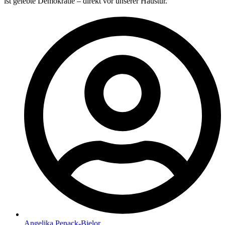
ist gelebte Demokratie – direkt vor unserer Haustür.
Angelika Penack-Bielor