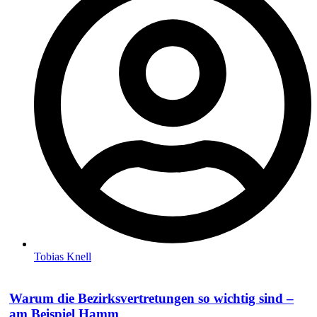
Tobias Knell
Warum die Bezirksvertretungen so wichtig sind –
am Beispiel Hamm