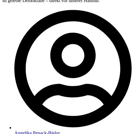
ist gelebte Demokratie – direkt vor unserer Haustür.
Angelika Penack-Bielor