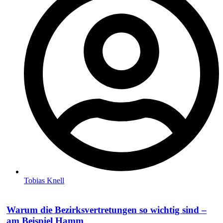
Tobias Knell
Warum die Bezirksvertretungen so wichtig sind –
am Beispiel Hamm