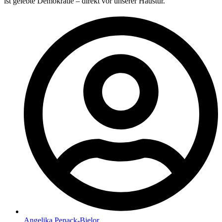
ist gelebte Demokratie – direkt vor unserer Haustür.
Angelika Penack-Bielor